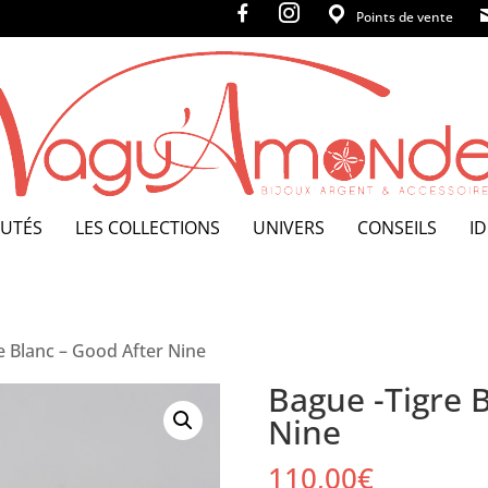
f
i
Points de vente
a
n
c
s
e
t
b
a
o
g
o
r
k
a
m
UTÉS
LES COLLECTIONS
UNIVERS
CONSEILS
I
e Blanc – Good After Nine
Bague -Tigre 
Nine
110,00
€