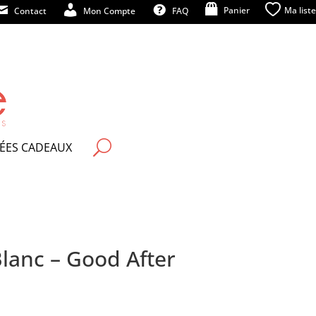
Panier
Ma liste
Contact
Mon Compte
FAQ
U
DÉES CADEAUX
Blanc – Good After