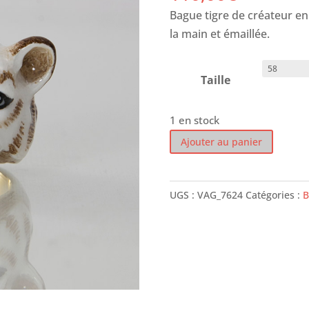
Bague tigre de créateur en
la main et émaillée.
Taille
1 en stock
quantité
Ajouter au panier
de
Bague
-
UGS :
VAG_7624
Catégories :
B
Tigre
Blanc
-
Good
After
Nine