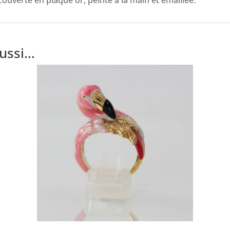
ouverte en plaqué or, peinte à la main et émaillée.
aussi…