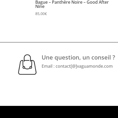
Bague – Panthère Noire – Good After
Nine
85,00
€
Une question, un conseil ?
Email : contact[@]vaguamonde.com