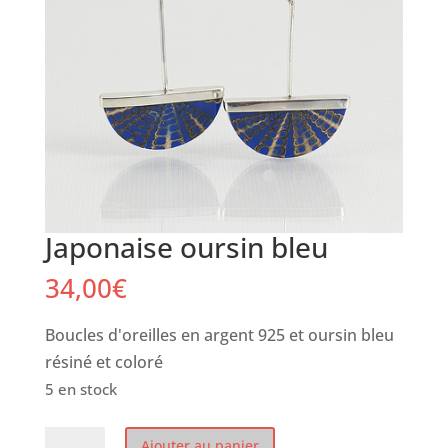
Japonaise oursin bleu
34,00
€
Boucles d'oreilles en argent 925 et oursin bleu
résiné et coloré
5 en stock
quantité
Ajouter au panier