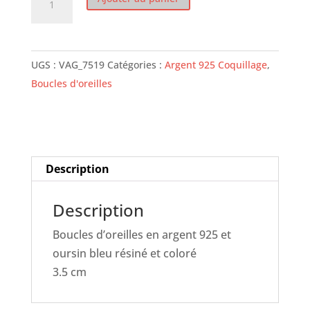
de
Japonaise
oursin
UGS :
VAG_7519
Catégories :
Argent 925 Coquillage
,
bleu
Boucles d'oreilles
Description
Description
Boucles d’oreilles en argent 925 et
oursin bleu résiné et coloré
3.5 cm