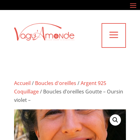
a
Accueil
/
Boucles d'oreilles
/
Argent 925
Coquillage
/
Boucles d’oreilles Goutte – Oursin
violet –