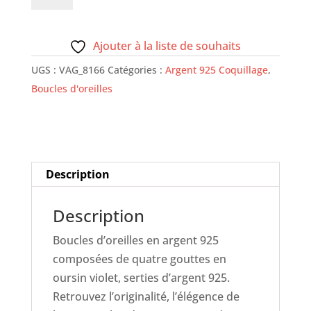
Boucles
d'oreilles
Ajouter à la liste de souhaits
Goutte
UGS :
VAG_8166
Catégories :
Argent 925 Coquillage
,
-
Boucles d'oreilles
Oursin
violet
-
Description
Description
Boucles d’oreilles en argent 925
composées de quatre gouttes en
oursin violet, serties d’argent 925.
Retrouvez l’originalité, l’élégence de