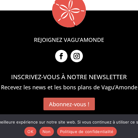
REJOIGNEZ VAGU’AMONDE
INSCRIVEZ-VOUS À NOTRE NEWSLETTER
Recevez les news et les bons plans de Vagu’Amonde
Abonnez-vous !
eilleure expérience sur notre site web. Si vous continuez à utiliser ce
e de Confidentialité
–
Conditions générales de vente
–
Livrai
OK
Non
Politique de confidentialité
n effectuée par PayPal ou Caisse d’épargne – Livraison effec