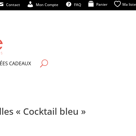
Panier
Ma liste
Contact
Mon Compte
FAQ
U
DÉES CADEAUX
les « Cocktail bleu »