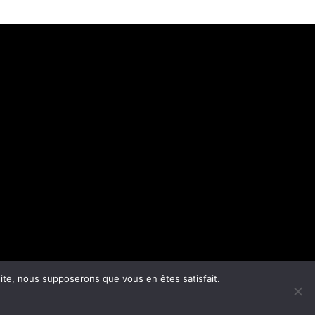
 site, nous supposerons que vous en êtes satisfait.
son/Tarifs de livraison
–
FAQ
tuée par livraison Colissimo La Poste