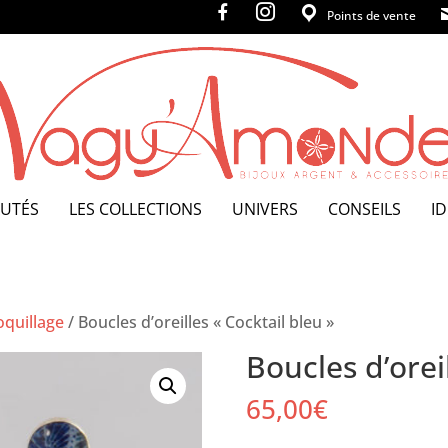
f
i
Points de vente
a
n
c
s
e
t
b
a
o
g
o
r
k
a
m
UTÉS
LES COLLECTIONS
UNIVERS
CONSEILS
I
oquillage
/
Boucles d’oreilles « Cocktail bleu »
Boucles d’oreil
65,00
€