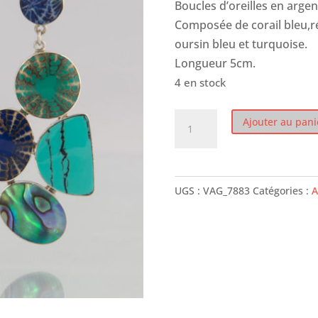
Boucles d’oreilles en argen
Composée de corail bleu,r
oursin bleu et turquoise.
Longueur 5cm.
4 en stock
quantité
Ajouter au pani
de
Boucles
d'oreilles
UGS :
VAG_7883
Catégories :
A
"Cocktail
bleu"