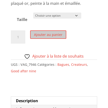
plaqué or, peinte à la main et émaillée.
Taille
quantité
Ajouter au panier
de
Bague
Lapin
Ajouter à la liste de souhaits
gris
UGS :
VAG_7946
Catégories :
Bagues
,
Createurs
,
Good after nine
Description