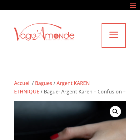
a
Accueil
/
Bagues
/
Argent KAREN
ETHNIQUE
/
Bague- Argent Karen – Confusion –