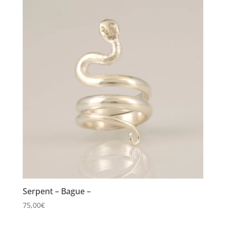
Serpent – Bague –
75,00
€